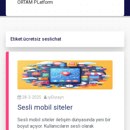
ORTAM PLatform
Etiket:
ücretsiz seslichat
28-3-2025
iyiDizayn
Sesli mobil siteler
Sesli mobil siteler iletişim dünyasında yeni bir
boyut açıyor. Kullanıcıların sesli olarak