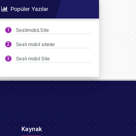
Popüler Yazılar
SeslimobiLSite
Sesli mobil siteler
Sesli mobil Site
Kaynak