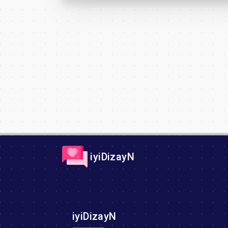
iyiDizayN
iyiDizayN