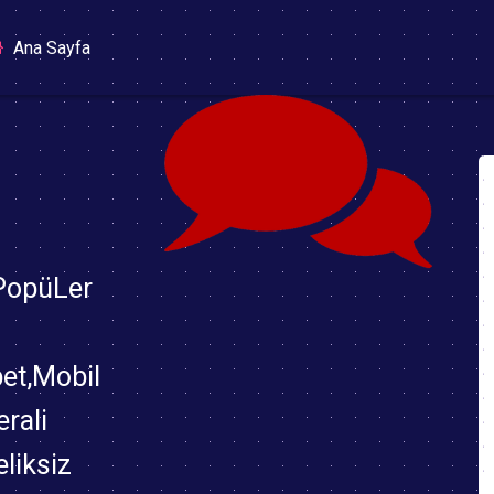
(current)
Ana Sayfa
 PopüLer
bet,Mobil
rali
eliksiz