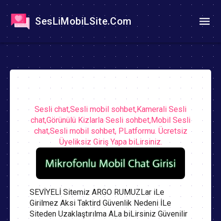
SesLiMobiLSite.Com
Sesli chat,Sesli mobil sohbet,Kamerali Sesli
chat,Görünülü Kizlarla Sesli sohbet,Mobil Sesli
chat,Sesli mobil sohbet, PLatformu. Ücretsiz
Üyeliksiz Giriş Yapa biLirsiniz.
SEVİYELİ Sitemiz ARGO RUMUZLar iLe
Girilmez Aksi Taktird Güvenlik Nedeni İLe
Siteden Uzaklaştırılma ALa biLirsiniz Güvenilir