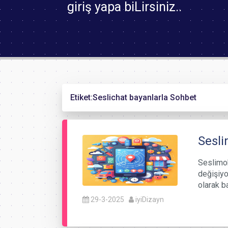
giriş yapa biLirsiniz..
Etiket:
Seslichat bayanlarla Sohbet
Sesli
Seslimob
değişiyor
olarak b
29-3-2025
iyiDizayn