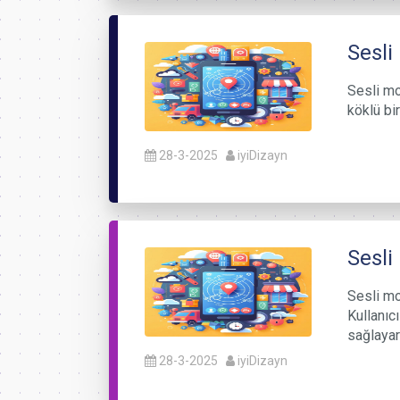
Sesli
Sesli mo
köklü bi
28-3-2025
iyiDizayn
Sesli
Sesli mo
Kullanıc
sağlayar
28-3-2025
iyiDizayn