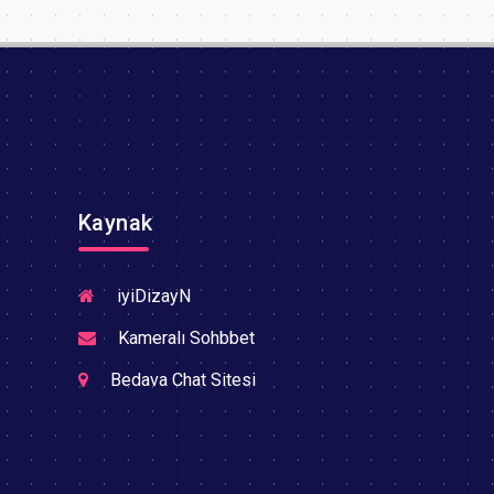
Kaynak
iyiDizayN
Kameralı Sohbbet
Bedava Chat Sitesi