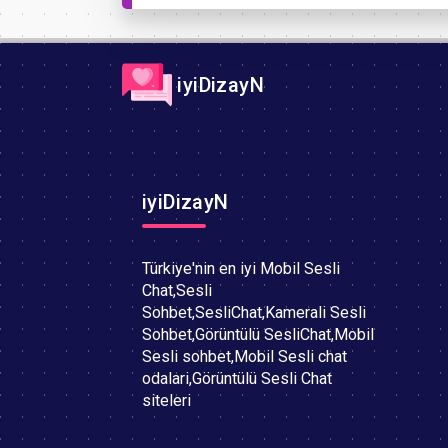
iyiDizayN
iyiDizayN
Türkiye'nin en iyi Mobil Sesli
Chat,Sesli
Sohbet,SesliChat,Kamerali Sesli
Sohbet,Görüntülü SesliChat,Mobil
Sesli sohbet,Mobil Sesli chat
odalari,Görüntülü Sesli Chat
siteleri