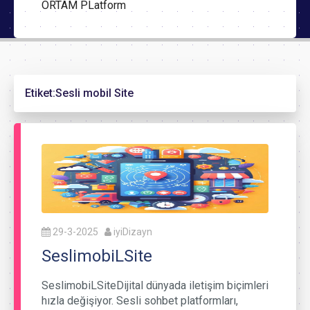
ORTAM PLatform
Etiket:
Sesli mobil Site
29-3-2025
iyiDizayn
SeslimobiLSite
SeslimobiLSiteDijital dünyada iletişim biçimleri
hızla değişiyor. Sesli sohbet platformları,