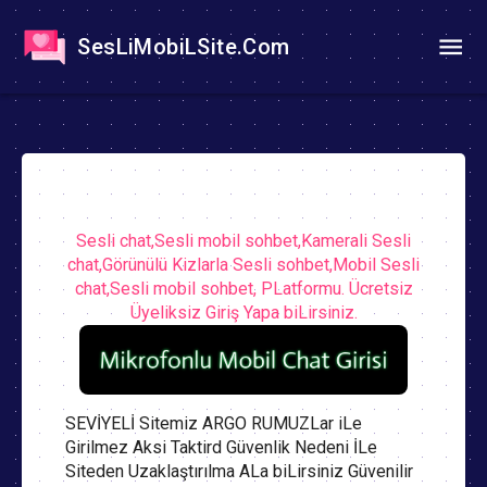
SesLiMobiLSite.Com
Sesli chat,Sesli mobil sohbet,Kamerali Sesli
chat,Görünülü Kizlarla Sesli sohbet,Mobil Sesli
chat,Sesli mobil sohbet, PLatformu. Ücretsiz
Üyeliksiz Giriş Yapa biLirsiniz.
SEVİYELİ Sitemiz ARGO RUMUZLar iLe
Girilmez Aksi Taktird Güvenlik Nedeni İLe
Siteden Uzaklaştırılma ALa biLirsiniz Güvenilir