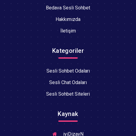
Bedava Sesli Sohbet
Hakkımızda
İletişim
Kategoriler
Sesli Sohbet Odaları
Sesli Chat Odaları
Sesli Sohbet Siteleri
Kaynak
iyiDizayN