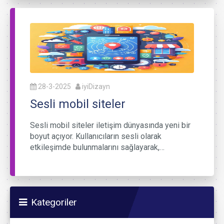
28-3-2025
iyiDizayn
Sesli mobil siteler
Sesli mobil siteler iletişim dünyasında yeni bir
boyut açıyor. Kullanıcıların sesli olarak
etkileşimde bulunmalarını sağlayarak,…
Kategoriler