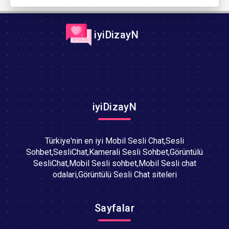
iyiDizayN
iyiDizayN
Türkiye'nin en iyi Mobil Sesli Chat,Sesli
Sohbet,SesliChat,Kamerali Sesli Sohbet,Görüntülü
SesliChat,Mobil Sesli sohbet,Mobil Sesli chat
odalari,Görüntülü Sesli Chat siteleri
Sayfalar