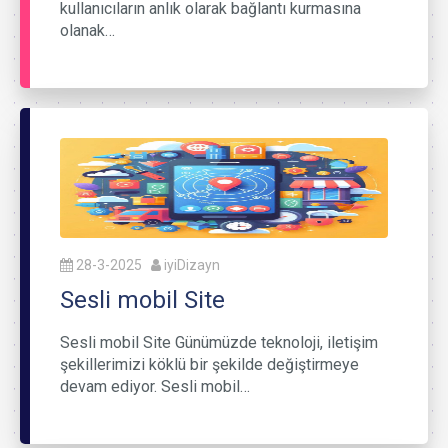
kullanıcıların anlık olarak bağlantı kurmasına
olanak…
28-3-2025
iyiDizayn
Sesli mobil Site
Sesli mobil Site Günümüzde teknoloji, iletişim
şekillerimizi köklü bir şekilde değiştirmeye
devam ediyor. Sesli mobil…