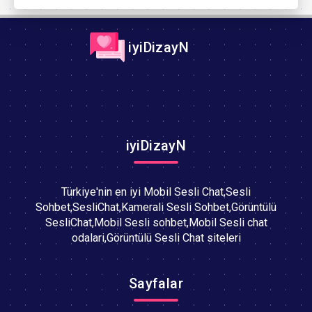
iyiDizayN
iyiDizayN
Türkiye'nin en iyi Mobil Sesli Chat,Sesli
Sohbet,SesliChat,Kamerali Sesli Sohbet,Görüntülü
SesliChat,Mobil Sesli sohbet,Mobil Sesli chat
odalari,Görüntülü Sesli Chat siteleri
Sayfalar