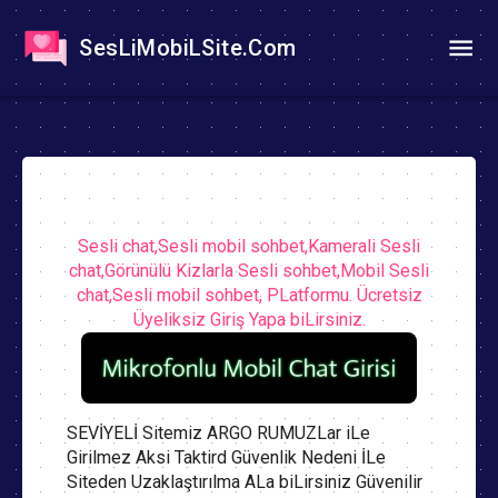
SesLiMobiLSite.Com
Sesli chat,Sesli mobil sohbet,Kamerali Sesli
chat,Görünülü Kizlarla Sesli sohbet,Mobil Sesli
chat,Sesli mobil sohbet, PLatformu. Ücretsiz
Üyeliksiz Giriş Yapa biLirsiniz.
SEVİYELİ Sitemiz ARGO RUMUZLar iLe
Girilmez Aksi Taktird Güvenlik Nedeni İLe
Siteden Uzaklaştırılma ALa biLirsiniz Güvenilir