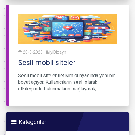
28-3-2025
iyiDizayn
Sesli mobil siteler
Sesli mobil siteler iletişim dünyasında yeni bir
boyut açıyor. Kullanıcıların sesli olarak
etkileşimde bulunmalarını sağlayarak,…
Kategoriler