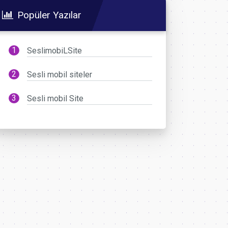
Popüler Yazılar
SeslimobiLSite
Sesli mobil siteler
Sesli mobil Site