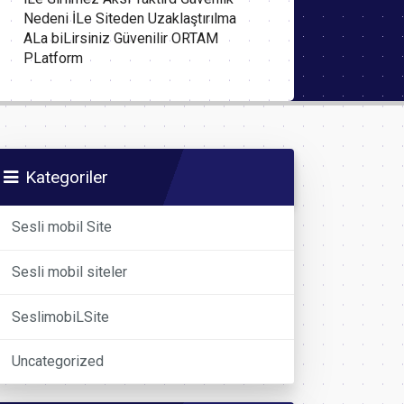
Nedeni İLe Siteden Uzaklaştırılma
ALa biLirsiniz Güvenilir ORTAM
PLatform
Kategoriler
Sesli mobil Site
Sesli mobil siteler
SeslimobiLSite
Uncategorized