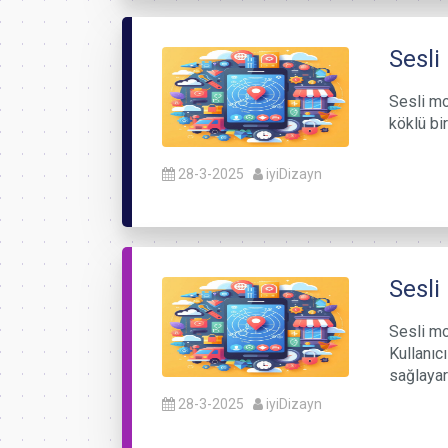
Sesli
Sesli mo
köklü bi
28-3-2025
iyiDizayn
Sesli
Sesli mo
Kullanıc
sağlayar
28-3-2025
iyiDizayn