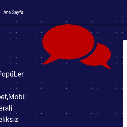
(current)
Ana Sayfa
 PopüLer
bet,Mobil
rali
eliksiz