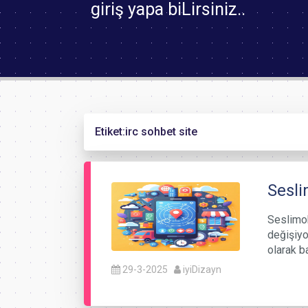
giriş yapa biLirsiniz..
Etiket:
irc sohbet site
Sesli
Seslimob
değişiyor
olarak b
29-3-2025
iyiDizayn