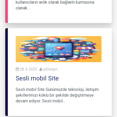
kullanıcıların anlık olarak bağlantı kurmasına
olanak…
28-3-2025
iyiDizayn
Sesli mobil Site
Sesli mobil Site Günümüzde teknoloji, iletişim
şekillerimizi köklü bir şekilde değiştirmeye
devam ediyor. Sesli mobil…