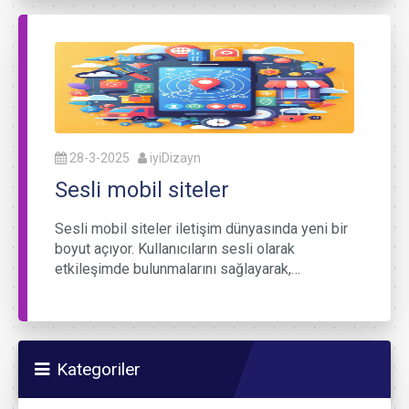
28-3-2025
iyiDizayn
Sesli mobil siteler
Sesli mobil siteler iletişim dünyasında yeni bir
boyut açıyor. Kullanıcıların sesli olarak
etkileşimde bulunmalarını sağlayarak,…
Kategoriler