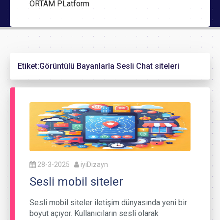
ORTAM PLatform
Etiket:
Görüntülü Bayanlarla Sesli Chat siteleri
28-3-2025
iyiDizayn
Sesli mobil siteler
Sesli mobil siteler iletişim dünyasında yeni bir
boyut açıyor. Kullanıcıların sesli olarak